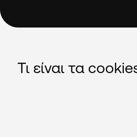
Τι είναι τα cookie